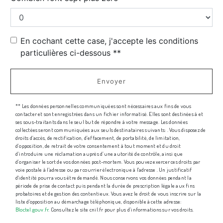
En cochant cette case, j'accepte les conditions
particulières ci-dessous **
Envoyer
** Les données personnelles communiquées sont nécessaires aux fins de vous
contacter et sont enregistrées dans un fichier informatisé. Elles sont destinées à et
ses sous-traitants dans le seul but de répondre à votre message. Les données
collectées seront communiquées aux seuls destinataires suivants: . Vous disposez de
droits d’accès, de rectification, d’effacement, de portabilité, de limitation,
d’opposition, de retrait de votre consentement à tout moment et du droit
d’introduire une réclamation auprès d’une autorité de contrôle, ainsi que
d’organiser le sort de vos données post-mortem. Vous pouvez exercer ces droits par
voie postale à l'adresse ou par courrier électronique à l'adresse . Un justificatif
d'identité pourra vous être demandé. Nous conservons vos données pendant la
période de prise de contact puis pendant la durée de prescription légale aux fins
probatoires et de gestion des contentieux. Vous avez le droit de vous inscrire sur la
liste d'opposition au démarchage téléphonique, disponible à cette adresse:
Bloctel.gouv.fr
. Consultez le site cnil.fr pour plus d’informations sur vos droits.