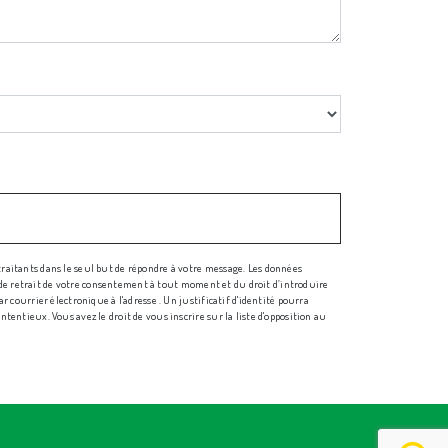
traitants dans le seul but de répondre à votre message. Les données
n, de retrait de votre consentement à tout moment et du droit d’introduire
 courrier électronique à l'adresse . Un justificatif d'identité pourra
entieux. Vous avez le droit de vous inscrire sur la liste d'opposition au