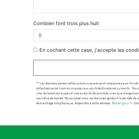
Combien font trois plus huit
En cochant cette case, j'accepte les condi
** Les données personnelles communiquées sont nécessaires aux fins de vo
collectées seront communiquées aux seuls destinataires suivants: . Vous di
une réclamation auprès d’une autorité de contrôle, ainsi que d’organiser l
vous être demandé. Nous conservons vos données pendant la période de pris
démarchage téléphonique, disponible à cette adresse:
Bloctel.gouv.fr
. Con