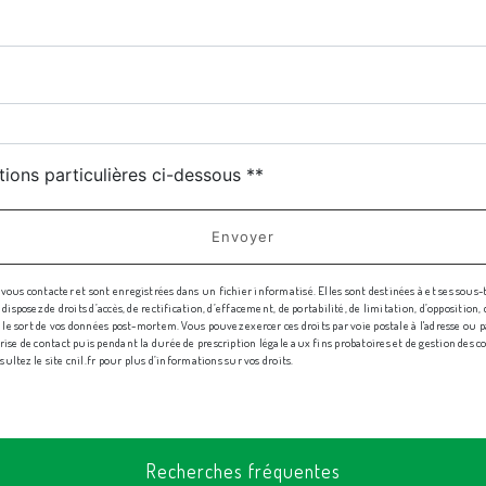
tions particulières ci-dessous **
Envoyer
us contacter et sont enregistrées dans un fichier informatisé. Elles sont destinées à et ses sous-
sposez de droits d’accès, de rectification, d’effacement, de portabilité, de limitation, d’oppositio
e sort de vos données post-mortem. Vous pouvez exercer ces droits par voie postale à l'adresse ou par
e de contact puis pendant la durée de prescription légale aux fins probatoires et de gestion des cont
sultez le site cnil.fr pour plus d’informations sur vos droits.
Recherches fréquentes