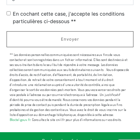
En cochant cette case, j'accepte les conditions
particulières ci-dessous **
Envoyer
** Les données personnelles communiquées sont nécessaires aux fins de vous
contacter et sont enregistrées dans un fichier informatisé. Elles sont destinées à et
ses sous-traitants dans le seul but de répondre à votre message. Les données
collectées seront communiquées aux seuls destinataires suivants: . Vous disposez de
droits d’accès, de rectification, d’effacement, de portabilité, de limitation,
d’opposition, de retrait de votre consentement à tout moment et du droit
d’introduire une réclamation auprès d’une autorité de contrôle, ainsi que
d’organiser le sort de vos données post-mortem. Vous pouvez exercer ces droits par
voie postale à l'adresse ou par courrier électronique à l'adresse . Un justificatif
d'identité pourra vous être demandé. Nous conservons vos données pendant la
période de prise de contact puis pendant la durée de prescription légale aux fins
probatoires et de gestion des contentieux. Vous avez le droit de vous inscrire sur la
liste d'opposition au démarchage téléphonique, disponible à cette adresse:
Bloctel.gouv.fr
. Consultez le site cnil.fr pour plus d’informations sur vos droits.