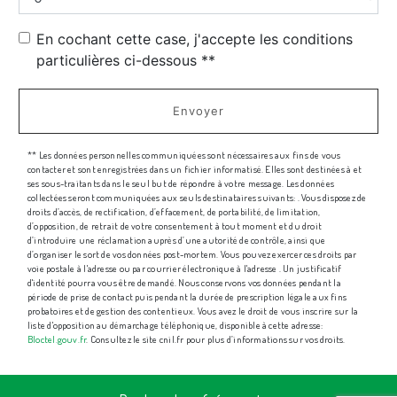
En cochant cette case, j'accepte les conditions
particulières ci-dessous **
Envoyer
** Les données personnelles communiquées sont nécessaires aux fins de vous
contacter et sont enregistrées dans un fichier informatisé. Elles sont destinées à et
ses sous-traitants dans le seul but de répondre à votre message. Les données
collectées seront communiquées aux seuls destinataires suivants: . Vous disposez de
droits d’accès, de rectification, d’effacement, de portabilité, de limitation,
d’opposition, de retrait de votre consentement à tout moment et du droit
d’introduire une réclamation auprès d’une autorité de contrôle, ainsi que
d’organiser le sort de vos données post-mortem. Vous pouvez exercer ces droits par
voie postale à l'adresse ou par courrier électronique à l'adresse . Un justificatif
d'identité pourra vous être demandé. Nous conservons vos données pendant la
période de prise de contact puis pendant la durée de prescription légale aux fins
probatoires et de gestion des contentieux. Vous avez le droit de vous inscrire sur la
liste d'opposition au démarchage téléphonique, disponible à cette adresse:
Bloctel.gouv.fr
. Consultez le site cnil.fr pour plus d’informations sur vos droits.