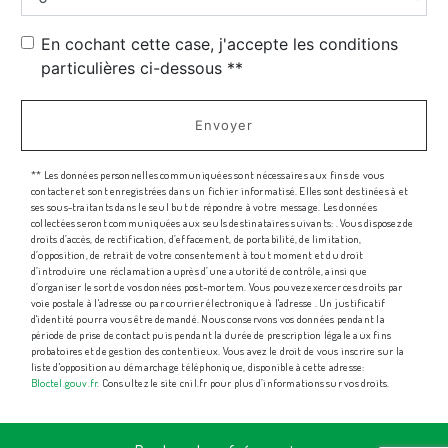
En cochant cette case, j'accepte les conditions
particulières ci-dessous **
Envoyer
** Les données personnelles communiquées sont nécessaires aux fins de vous
contacter et sont enregistrées dans un fichier informatisé. Elles sont destinées à et
ses sous-traitants dans le seul but de répondre à votre message. Les données
collectées seront communiquées aux seuls destinataires suivants: . Vous disposez de
droits d’accès, de rectification, d’effacement, de portabilité, de limitation,
d’opposition, de retrait de votre consentement à tout moment et du droit
d’introduire une réclamation auprès d’une autorité de contrôle, ainsi que
d’organiser le sort de vos données post-mortem. Vous pouvez exercer ces droits par
voie postale à l'adresse ou par courrier électronique à l'adresse . Un justificatif
d'identité pourra vous être demandé. Nous conservons vos données pendant la
période de prise de contact puis pendant la durée de prescription légale aux fins
probatoires et de gestion des contentieux. Vous avez le droit de vous inscrire sur la
liste d'opposition au démarchage téléphonique, disponible à cette adresse:
Bloctel.gouv.fr
. Consultez le site cnil.fr pour plus d’informations sur vos droits.