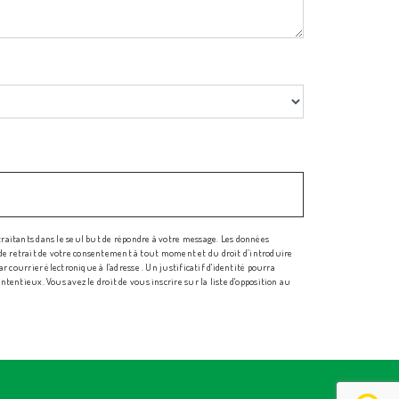
traitants dans le seul but de répondre à votre message. Les données
n, de retrait de votre consentement à tout moment et du droit d’introduire
 courrier électronique à l'adresse . Un justificatif d'identité pourra
entieux. Vous avez le droit de vous inscrire sur la liste d'opposition au