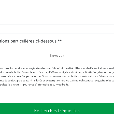
tions particulières ci-dessous **
Envoyer
us contacter et sont enregistrées dans un fichier informatisé. Elles sont destinées à et ses sous-
sposez de droits d’accès, de rectification, d’effacement, de portabilité, de limitation, d’oppositio
e sort de vos données post-mortem. Vous pouvez exercer ces droits par voie postale à l'adresse ou par
e de contact puis pendant la durée de prescription légale aux fins probatoires et de gestion des cont
sultez le site cnil.fr pour plus d’informations sur vos droits.
Recherches fréquentes