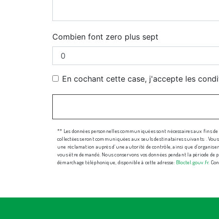
Combien font zero plus sept
En cochant cette case, j'accepte les condi
** Les données personnelles communiquées sont nécessaires aux fins de vo
collectées seront communiquées aux seuls destinataires suivants: . Vous di
une réclamation auprès d’une autorité de contrôle, ainsi que d’organiser l
vous être demandé. Nous conservons vos données pendant la période de pris
démarchage téléphonique, disponible à cette adresse:
Bloctel.gouv.fr
. Con