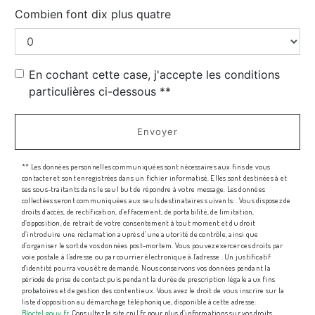
Combien font dix plus quatre
En cochant cette case, j'accepte les conditions
particulières ci-dessous **
Envoyer
** Les données personnelles communiquées sont nécessaires aux fins de vous
contacter et sont enregistrées dans un fichier informatisé. Elles sont destinées à et
ses sous-traitants dans le seul but de répondre à votre message. Les données
collectées seront communiquées aux seuls destinataires suivants: . Vous disposez de
droits d’accès, de rectification, d’effacement, de portabilité, de limitation,
d’opposition, de retrait de votre consentement à tout moment et du droit
d’introduire une réclamation auprès d’une autorité de contrôle, ainsi que
d’organiser le sort de vos données post-mortem. Vous pouvez exercer ces droits par
voie postale à l'adresse ou par courrier électronique à l'adresse . Un justificatif
d'identité pourra vous être demandé. Nous conservons vos données pendant la
période de prise de contact puis pendant la durée de prescription légale aux fins
probatoires et de gestion des contentieux. Vous avez le droit de vous inscrire sur la
liste d'opposition au démarchage téléphonique, disponible à cette adresse:
Bloctel.gouv.fr
. Consultez le site cnil.fr pour plus d’informations sur vos droits.