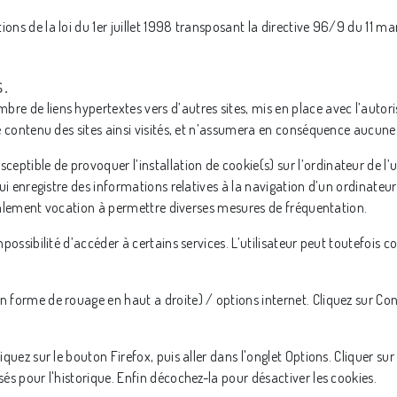
ons de la loi du 1er juillet 1998 transposant la directive 96/9 du 11 ma
s.
bre de liens hypertextes vers d’autres sites, mis en place avec l’aut
le contenu des sites ainsi visités, et n’assumera en conséquence aucune 
sceptible de provoquer l’installation de cookie(s) sur l’ordinateur de l’uti
 qui enregistre des informations relatives à la navigation d’un ordinateu
t également vocation à permettre diverses mesures de fréquentation.
impossibilité d’accéder à certains services. L’utilisateur peut toutefois 
 forme de rouage en haut a droite) / options internet. Cliquez sur Conf
iquez sur le bouton Firefox, puis aller dans l'onglet Options. Cliquer sur
sés pour l'historique. Enfin décochez-la pour désactiver les cookies.