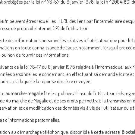
protégées par la loi n° 78-87 du 6 janvier 1978, la loi n° 2004-801 du 
e.fr
, peuvent êtres recueillies : l'URL des liens par l'intermédiaire desqu
dresse de protocole Internet (IP) de l'utilisateur.
e des informations personnelles relatives à l'utilisateur que pour le b
formations en toute connaissance de cause, notamment lorsqu'il procède p
n ou non de fournir ces informations.
ants de la loi 78-17 du 6 janvier 1978 relative à l’informatique, aux fic
 données personnelles le concernant, en effectuant sa demande écrite et
l’adresse à laquelle la réponse doit être envoyée.
ite
aumarche-magalie.fr
n'est publiée à l'insu de l'utilisateur, échang
 de Au marché de Magalie et de ses droits permettrait la transmission d
ervation et de modification des données vis à vis de l'utilisateur du si
e pas d'informations personnelles.
pposition au démarchage téléphonique, disponible à cette adresse:
Bloctel