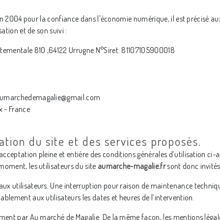
uin 2004 pour la confiance dans l'économie numérique, il est précisé aux
ation et de son suivi :
rtementale 810 ,64122 Urrugne N°Siret: 81107105900018
– aumarchedemagalie@gmail.com
x - France
sation du site et des services proposés.
acceptation pleine et entière des conditions générales d’utilisation ci-a
moment, les utilisateurs du site
aumarche-magalie.fr
sont donc invités
ux utilisateurs. Une interruption pour raison de maintenance techniq
blement aux utilisateurs les dates et heures de l’intervention.
rement par Au marché de Magalie. De la même façon, les mentions légal