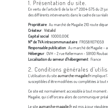
1. Présentation du site.
En vertu de l'article 6 de la loi n° 2004-575 du 21 j
des différents intervenants dans le cadre de sa réalis
Propriétaire
: Au marché de Magalie 210 route dépa
Créateur
:
Vistalid
Capital social
: 10000,00€
N° de TVA intracommunautaire
: FR05811071059
Responsable publication
: Au marché de Magalie 
Hébergeur
: OVH – 2 rue Kellermann - 59100 Roubai
Localisation du serveur d'hébergement
: France
2. Conditions générales d’utili
L’utilisation du site
aumarche-magalie.fr
implique l’
susceptibles d’être modifiées ou complétées à tout 
Ce site est normalement accessible à tout moment a
Magalie, qui s’efforcera alors de communiquer préala
Le site
aumarche-magalie.fr
est mis à jour réguliè