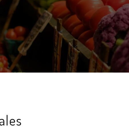
s
ales