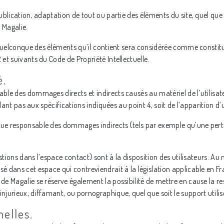
lication, adaptation de tout ou partie des éléments du site, quel que so
 Magalie.
 quelconque des éléments qu’il contient sera considérée comme constit
t suivants du Code de Propriété Intellectuelle.
é.
le des dommages directs et indirects causés au matériel de l’utilisateu
ndant pas aux spécifications indiquées au point 4, soit de l’apparition d
ue responsable des dommages indirects (tels par exemple qu’une pert
stions dans l’espace contact) sont à la disposition des utilisateurs. Au
dans cet espace qui contreviendrait à la législation applicable en Fran
 Magalie se réserve également la possibilité de mettre en cause la respo
jurieux, diffamant, ou pornographique, quel que soit le support utilis
elles.