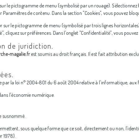
r sur le pictogramme de menu (symbolisé par un rouage). Sélectionnez 
sur Paramètres de contenu. Dans la section "Cookies", vous pouvez bloqu
r sur le pictogramme de menu (symbolisé par trois lignes horizontales)
, cliquez sur préférences. Dans l'onglet "Confidentialité", vous pouvez
on de juridiction.
che-magalie.fr
est soumis au droit français. Il est fait attribution ex
nées.
ar la loi n° 2004-801 du 6 août 2004 relative à l'informatique, aux fi
 dans l'économie numérique.
site susnommé.
ermettent, sous quelque forme que ce soit, directement ou non, l'ident
er 1978).