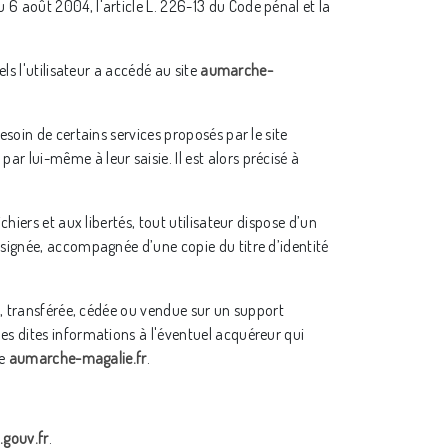
6 août 2004, l'article L. 226-13 du Code pénal et la
els l'utilisateur a accédé au site
aumarche-
esoin de certains services proposés par le site
ar lui-même à leur saisie. Il est alors précisé à
hiers et aux libertés, tout utilisateur dispose d’un
 signée, accompagnée d’une copie du titre d’identité
ée, transférée, cédée ou vendue sur un support
es dites informations à l'éventuel acquéreur qui
te
aumarche-magalie.fr
.
.gouv.fr
.