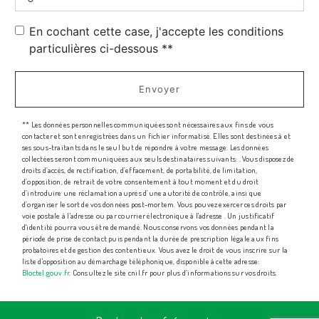
En cochant cette case, j'accepte les conditions
particulières ci-dessous **
Envoyer
** Les données personnelles communiquées sont nécessaires aux fins de vous
contacter et sont enregistrées dans un fichier informatisé. Elles sont destinées à et
ses sous-traitants dans le seul but de répondre à votre message. Les données
collectées seront communiquées aux seuls destinataires suivants: . Vous disposez de
droits d’accès, de rectification, d’effacement, de portabilité, de limitation,
d’opposition, de retrait de votre consentement à tout moment et du droit
d’introduire une réclamation auprès d’une autorité de contrôle, ainsi que
d’organiser le sort de vos données post-mortem. Vous pouvez exercer ces droits par
voie postale à l'adresse ou par courrier électronique à l'adresse . Un justificatif
d'identité pourra vous être demandé. Nous conservons vos données pendant la
période de prise de contact puis pendant la durée de prescription légale aux fins
probatoires et de gestion des contentieux. Vous avez le droit de vous inscrire sur la
liste d'opposition au démarchage téléphonique, disponible à cette adresse:
Bloctel.gouv.fr
. Consultez le site cnil.fr pour plus d’informations sur vos droits.