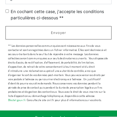
En cochant cette case, j'accepte les conditions
particulières ci-dessous **
Envoyer
** Les données personnelles communiquées sont nécessaires aux fins de vous
contacter et sont enregistrées dans un fichier informatisé. Elles sont destinées à et
ses sous-traitants dans le seul but de répondre à votre message. Les données
collectées seront communiquées aux seuls destinataires suivants: . Vous disposez de
droits d’accès, de rectification, d’effacement, de portabilité, de limitation,
d’opposition, de retrait de votre consentement à tout moment et du droit
d’introduire une réclamation auprès d’une autorité de contrôle, ainsi que
d’organiser le sort de vos données post-mortem. Vous pouvez exercer ces droits par
voie postale à l'adresse ou par courrier électronique à l'adresse . Un justificatif
d'identité pourra vous être demandé. Nous conservons vos données pendant la
période de prise de contact puis pendant la durée de prescription légale aux fins
probatoires et de gestion des contentieux. Vous avez le droit de vous inscrire sur la
liste d'opposition au démarchage téléphonique, disponible à cette adresse:
Bloctel.gouv.fr
. Consultez le site cnil.fr pour plus d’informations sur vos droits.