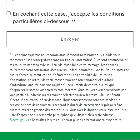
En cochant cette case, j'accepte les conditions
particulières ci-dessous **
Envoyer
** Les données personnelles communiquées sont nécessaires aux fins de vous
contacter et sont enregistrées dans un fichier informatisé. Elles sont destinées à et
ses sous-traitants dans le seul but de répondre à votre message. Les données
collectées seront communiquées aux seuls destinataires suivants: . Vous disposez de
droits d’accès, de rectification, d’effacement, de portabilité, de limitation,
d’opposition, de retrait de votre consentement à tout moment et du droit
d’introduire une réclamation auprès d’une autorité de contrôle, ainsi que
d’organiser le sort de vos données post-mortem. Vous pouvez exercer ces droits par
voie postale à l'adresse ou par courrier électronique à l'adresse . Un justificatif
d'identité pourra vous être demandé. Nous conservons vos données pendant la
période de prise de contact puis pendant la durée de prescription légale aux fins
probatoires et de gestion des contentieux. Vous avez le droit de vous inscrire sur la
liste d'opposition au démarchage téléphonique, disponible à cette adresse:
Bloctel.gouv.fr
. Consultez le site cnil.fr pour plus d’informations sur vos droits.