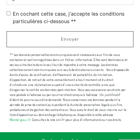
En cochant cette case, j'accepte les conditions
particulières ci-dessous **
Envoyer
** Les données personnelles communiquées sont nécessaires aux fins de vous
contacter et sont enregistrées dans un fichier informatisé. Elles sont destinées à et
ses sous-traitants dans le seul but de répondre à votre message. Les données
collectées seront communiquées aux seuls destinataires suivants: . Vous disposez de
droits d’accès, de rectification, d’effacement, de portabilité, de limitation,
d’opposition, de retrait de votre consentement à tout moment et du droit
d’introduire une réclamation auprès d’une autorité de contrôle, ainsi que
d’organiser le sort de vos données post-mortem. Vous pouvez exercer ces droits par
voie postale à l'adresse ou par courrier électronique à l'adresse . Un justificatif
d'identité pourra vous être demandé. Nous conservons vos données pendant la
période de prise de contact puis pendant la durée de prescription légale aux fins
probatoires et de gestion des contentieux. Vous avez le droit de vous inscrire sur la
liste d'opposition au démarchage téléphonique, disponible à cette adresse:
Bloctel.gouv.fr
. Consultez le site cnil.fr pour plus d’informations sur vos droits.