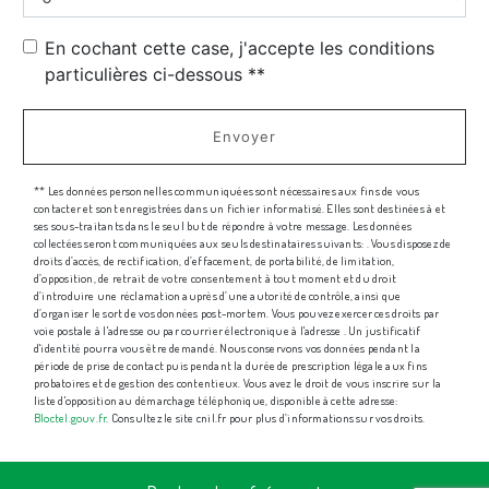
En cochant cette case, j'accepte les conditions
particulières ci-dessous **
Envoyer
** Les données personnelles communiquées sont nécessaires aux fins de vous
contacter et sont enregistrées dans un fichier informatisé. Elles sont destinées à et
ses sous-traitants dans le seul but de répondre à votre message. Les données
collectées seront communiquées aux seuls destinataires suivants: . Vous disposez de
droits d’accès, de rectification, d’effacement, de portabilité, de limitation,
d’opposition, de retrait de votre consentement à tout moment et du droit
d’introduire une réclamation auprès d’une autorité de contrôle, ainsi que
d’organiser le sort de vos données post-mortem. Vous pouvez exercer ces droits par
voie postale à l'adresse ou par courrier électronique à l'adresse . Un justificatif
d'identité pourra vous être demandé. Nous conservons vos données pendant la
période de prise de contact puis pendant la durée de prescription légale aux fins
probatoires et de gestion des contentieux. Vous avez le droit de vous inscrire sur la
liste d'opposition au démarchage téléphonique, disponible à cette adresse:
Bloctel.gouv.fr
. Consultez le site cnil.fr pour plus d’informations sur vos droits.