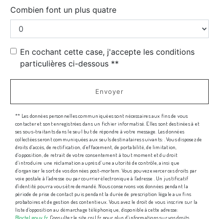
Combien font un plus quatre
En cochant cette case, j'accepte les conditions
particulières ci-dessous **
Envoyer
** Les données personnelles communiquées sont nécessaires aux fins de vous
contacter et sont enregistrées dans un fichier informatisé. Elles sont destinées à et
ses sous-traitants dans le seul but de répondre à votre message. Les données
collectées seront communiquées aux seuls destinataires suivants: . Vous disposez de
droits d’accès, de rectification, d’effacement, de portabilité, de limitation,
d’opposition, de retrait de votre consentement à tout moment et du droit
d’introduire une réclamation auprès d’une autorité de contrôle, ainsi que
d’organiser le sort de vos données post-mortem. Vous pouvez exercer ces droits par
voie postale à l'adresse ou par courrier électronique à l'adresse . Un justificatif
d'identité pourra vous être demandé. Nous conservons vos données pendant la
période de prise de contact puis pendant la durée de prescription légale aux fins
probatoires et de gestion des contentieux. Vous avez le droit de vous inscrire sur la
liste d'opposition au démarchage téléphonique, disponible à cette adresse:
Bloctel.gouv.fr
. Consultez le site cnil.fr pour plus d’informations sur vos droits.