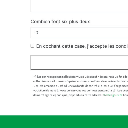
Combien font six plus deux
En cochant cette case, j'accepte les condi
** Les données personnelles communiquées sont nécessaires aux fins de vo
collectées seront communiquées aux seuls destinataires suivants: . Vous di
une réclamation auprès d’une autorité de contrôle, ainsi que d’organiser l
vous être demandé. Nous conservons vos données pendant la période de pris
démarchage téléphonique, disponible à cette adresse:
Bloctel.gouv.fr
. Con