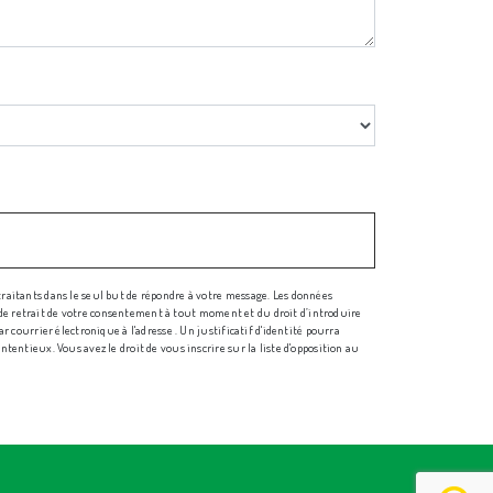
traitants dans le seul but de répondre à votre message. Les données
n, de retrait de votre consentement à tout moment et du droit d’introduire
 courrier électronique à l'adresse . Un justificatif d'identité pourra
entieux. Vous avez le droit de vous inscrire sur la liste d'opposition au