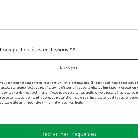
tions particulières ci-dessous **
Envoyer
us contacter et sont enregistrées dans un fichier informatisé. Elles sont destinées à et ses sous-
sposez de droits d’accès, de rectification, d’effacement, de portabilité, de limitation, d’oppositio
e sort de vos données post-mortem. Vous pouvez exercer ces droits par voie postale à l'adresse ou par
e de contact puis pendant la durée de prescription légale aux fins probatoires et de gestion des cont
sultez le site cnil.fr pour plus d’informations sur vos droits.
Recherches fréquentes